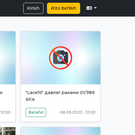
Kirish
A'zo bo'lish
ми
"Lacetti" давлат раками 01/389
RFA
 12:00
Batafsil
08.05.2023 - 12:00