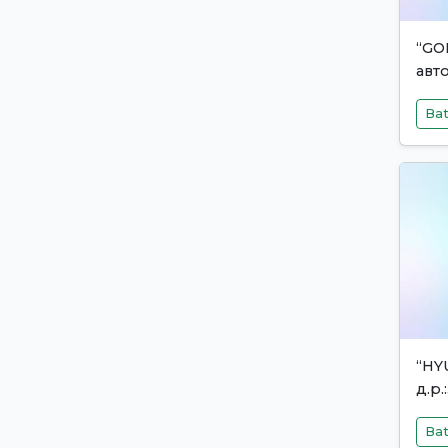
“GO
авто
Bat
“HY
д.р
Bat