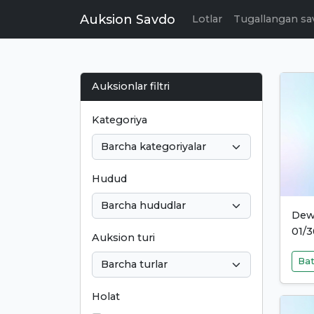
Auksion Savdo
Lotlar
Tugallangan sa
Auksionlar filtri
Kategoriya
Hudud
Dew
01/3
Auksion turi
Bat
Holat