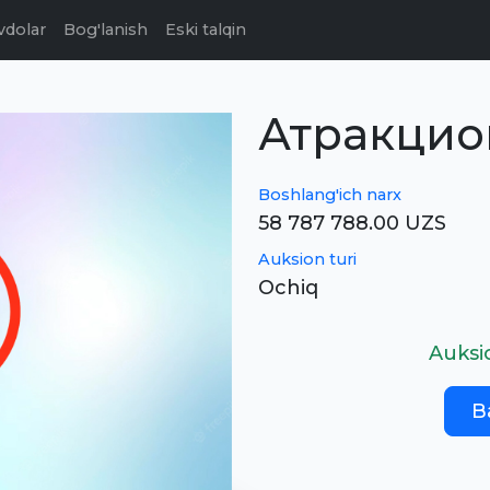
vdolar
Bog'lanish
Eski talqin
Атракцио
Boshlang'ich narx
58 787 788.00 UZS
Auksion turi
Ochiq
Auksi
B