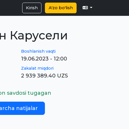
Kirish
A'zo bo'lish
н Карусели
Boshlanish vaqti
19.06.2023 - 12:00
Zakalat miqdori
2 939 389.40 UZS
on savdosi tugagan
archa natijalar