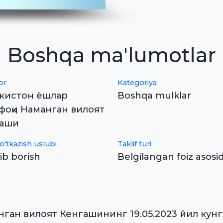
Boshqa ma'lumotlar
or
Kategoriya
кистон ёшлар
Boshqa mulklar
фоқи Наманган вилоят
гаши
o'tkazish uslubi
Taklif turi
ib borish
Belgilangan foiz asosi
нган вилоят Кенгашининг 19.05.2023 йил кун