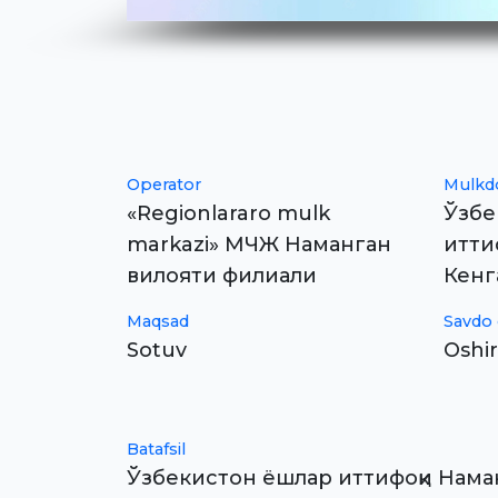
Operator
Mulkd
«Regionlararo mulk
Ўзбе
markazi» МЧЖ Наманган
итти
вилояти филиали
Кен
Maqsad
Savdo 
Sotuv
Oshir
Batafsil
Ўзбекистон ёшлар иттифоқи Нама