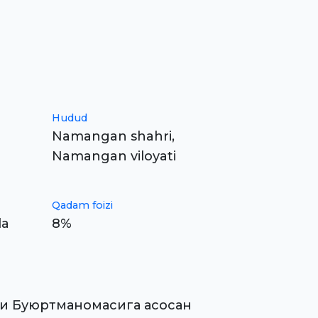
Hudud
Namangan shahri,
Namangan viloyati
Qadam foizi
da
8%
ги Буюртманомасига асосан