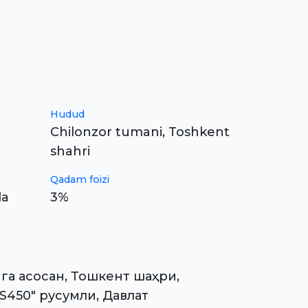
Hudud
Chilonzor tumani, Toshkent
shahri
Qadam foizi
da
3%
а асосан, Тошкент шаҳри,
S450" русумли, Давлат