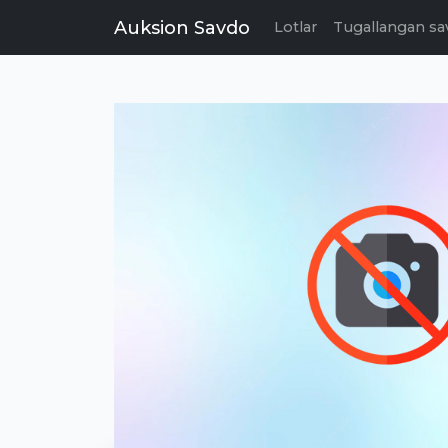
Auksion Savdo
Lotlar
Tugallangan sa