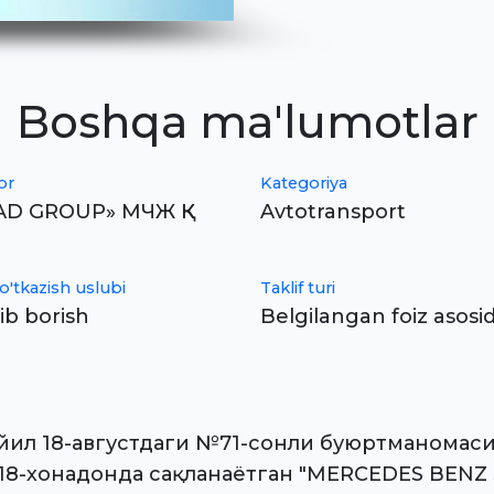
Boshqa ma'lumotlar
or
Kategoriya
D GROUP» МЧЖ ҚК
Avtotransport
o'tkazish uslubi
Taklif turi
ib borish
Belgilangan foiz asosi
ил 18-августдаги №71-сонли буюртманомасиг
 118-хонадонда сақланаётган "MERCEDES BENZ 