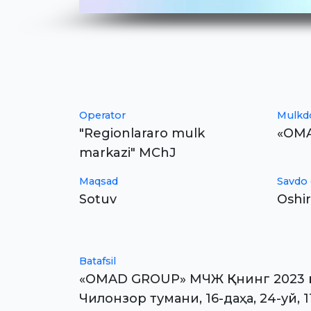
Operator
Mulkd
"Regionlararo mulk
«OMA
markazi" MChJ
Maqsad
Savdo 
Sotuv
Oshir
Batafsil
«OMAD GROUP» МЧЖ ҚКнинг 2023 й
Чилонзор тумани, 16-даҳа, 24-уй,