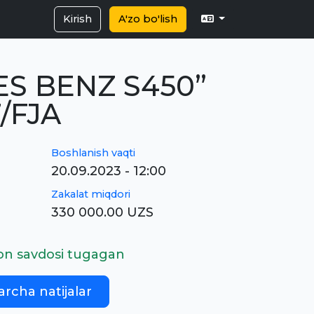
Kirish
A'zo bo'lish
S BENZ S450”
7/FJA
Boshlanish vaqti
20.09.2023 - 12:00
Zakalat miqdori
330 000.00 UZS
on savdosi tugagan
archa natijalar