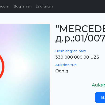
vdolar
Bog'lanish
Eski talqin
“MERCEDE
д.р.:01/00
Boshlang'ich narx
330 000 000.00 UZS
Auksion turi
Ochiq
Auksi
B